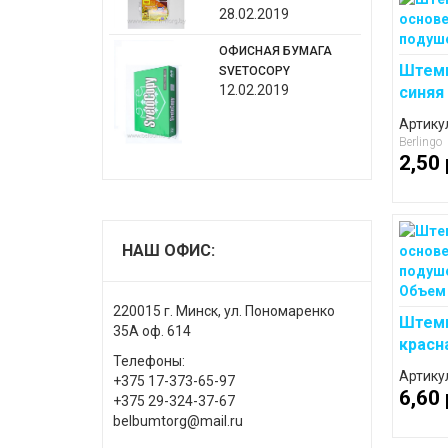
28.02.2019
ОФИСНАЯ БУМАГА
Штемп
SVETOCOPY
12.02.2019
синяя
Артику
Berlingo
2,50 
НАШ ОФИС:
220015 г. Минск, ул. Пономаренко
Штемп
35А оф. 614
красн
Телефоны:
Артику
+375 17-373-65-97
6,60 
+375 29-324-37-67
belbumtorg@mail.ru