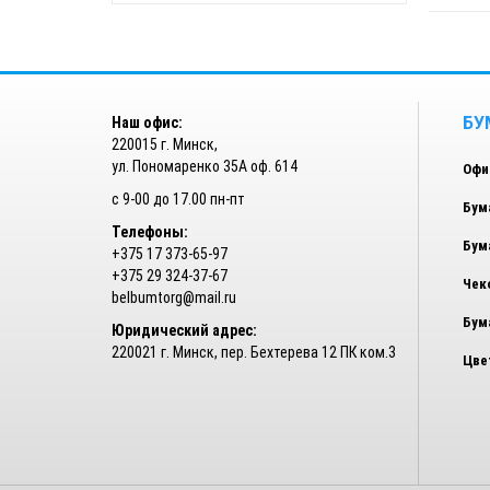
БУ
Наш офис:
220015 г. Минск,
ул. Пономаренко 35А оф. 614
Офи
с 9-00 до 17.00 пн-пт
Бум
Телефоны:
Бум
+375 17 373-65-97
+375 29 324-37-67
Чек
belbumtorg@mail.ru
Бум
Юридический адрес:
220021 г. Минск, пер. Бехтерева 12 ПК ком.3
Цве