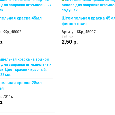
ельная краска 45мл
Штемпельная краска 45м
фиолетовая
л: KKp_45002
Артикул: KKp_45007
Berlingo
p.
2,50 p.
ельная краска 28мл
ая
л: 7011к
p.